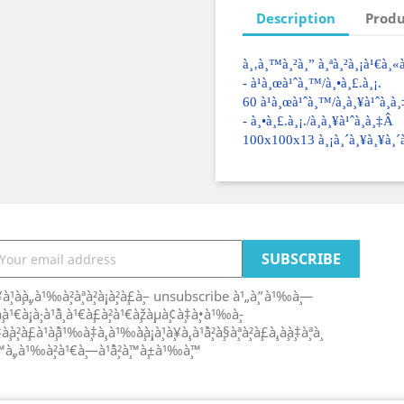
Description
Produ
à¸‚à¸™à¸²à¸” à¸ªà¸²à¸¡à¹€à¸«
- à¹à¸œà¹ˆà¸™/à¸•à¸£.à¸¡.
60 à¹à¸œà¹ˆà¸™/à¸à¸¥à¹ˆà¸­
- à¸•à¸£.à¸¡./à¸à¸¥à¹ˆà¸­à¸‡Â
100x100x13 à¸¡à¸´à¸¥à¸¥à¸´
¥à¸¹à¸à¸„à¹‰à¸²à¸ªà¸²à¸¡à¸²à¸£à¸– unsubscribe à¹„à¸”à¹‰à¸—
¸à¸à¹€à¸¡à¸·à¹ˆà¸­ à¹€à¸£à¸²à¹€à¸žà¸µà¸¢à¸‡à¸•à¹‰à¸­
‡à¸à¸²à¸£à¹à¸ˆà¹‰à¸‡à¸‚à¹‰à¸­à¸¡à¸¹à¸¥à¸‚à¹ˆà¸²à¸§à¸ªà¸²à¸£à¸‚à¸­à¸‡à¸ªà¸
¸™à¸„à¹‰à¸²à¹€à¸—à¹ˆà¸²à¸™à¸±à¹‰à¸™