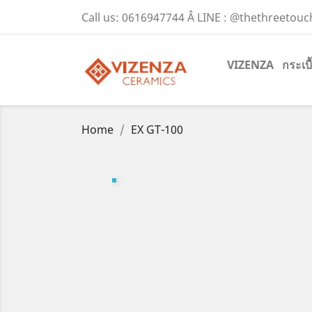
Call us:
0616947744 Â LINE : @thethreetouc
VIZENZA
กระเบ
Home
EX GT-100