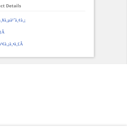
ct Details
à¸¥à¸µà¹ˆà¸¢à¸¡
à¸‡Â
à¹€à¸¡à¸•à¸£Â