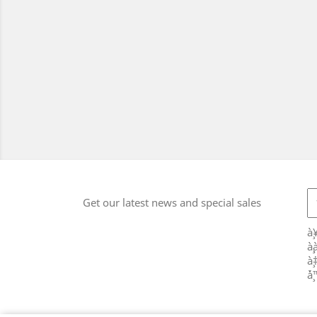
Get our latest news and special sales
à¸
à¸
à¸
´à