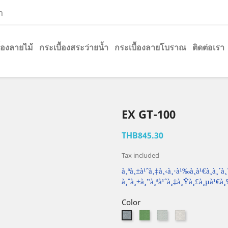
h
ื้องลายไม้
กระเบื้องสระว่ายน้ำ
กระเบื้องลายโบราณ
ติดต่อเรา
EX GT-100
THB845.30
Tax included
à¸ªà¸±à¹ˆà¸‡à¸‹à¸·à¹‰à¸­à¹€à¸à¸´à¸
à¸ˆà¸±à¸”à¸ªà¹ˆà¸‡à¸Ÿà¸£à¸µà¹€à
Color
GreenValley
PigeonGrey
WhiteCham
BlackSapphire