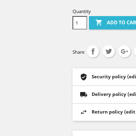
Quantity

ADD TO CA
Share
Security policy (e
Delivery policy (e
Return policy (edi